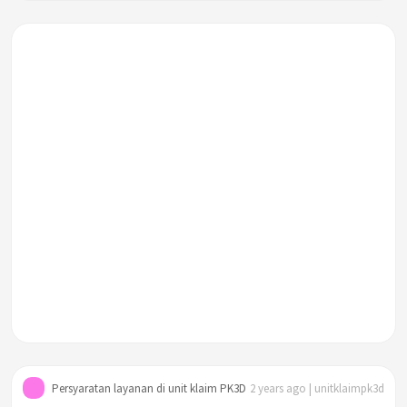
Apakah pasien dengan status sebagai PNS Jakarta, ingin
menggunakan ambulans dari Depok (Kediaman) ke jakarta
(Faskes), apakah gratis?
Dokumen apa saja yang diperlukan untuk melaporkan
kecelakaan lalu lintas ke pihak kepolisian?
Apakah ada prosedur khusus yang harus diikuti untuk pasien
dari Dinsos saat memesan ambulans?
Bagaimana pengisian Nusantara yang benar saat pertama
kali CCA melakukan pengisian?
Bagaimana memastikan KTP pasien tersebut DKI atau
bukan?
Persyaratan layanan di unit klaim PK3D
2 years ago | unitklaimpk3d