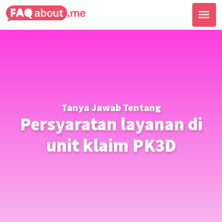
Tanya Jawab Tentang
Persyaratan layanan di
unit klaim PK3D