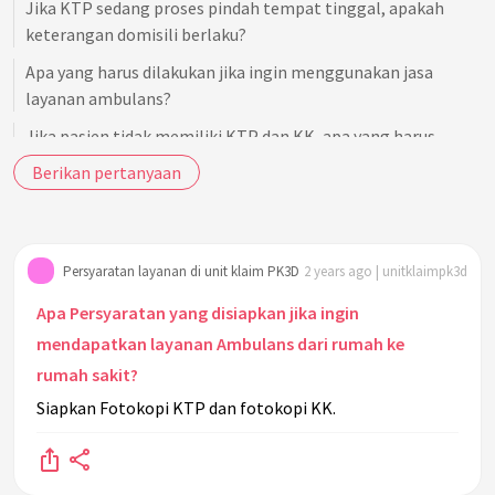
Jika KTP sedang proses pindah tempat tinggal, apakah
keterangan domisili berlaku?
Apa yang harus dilakukan jika ingin menggunakan jasa
layanan ambulans?
Jika pasien tidak memiliki KTP dan KK, apa yang harus
dilakukan?
Berikan pertanyaan
Apakah boleh mengirimkan berkas KTP dan KK dalam
bentuk Softcopy?
Jika Pasien anak, persyaratan apa yang harus dilengkapi?
Persyaratan layanan di unit klaim PK3D
2 years ago | unitklaimpk3d
Jika tidak ada KK, hanya ada KIA, apakah bisa?
Apa Persyaratan yang disiapkan jika ingin
Jika pasien tidak memiliki KIA?
mendapatkan layanan Ambulans dari rumah ke
rumah sakit?
Pada pasien anak, jika KK suami dan istri belum gabung
menjadi satu KK, persyaratannya bagaimana?
Siapkan Fotokopi KTP dan fotokopi KK.
Berapa lama berlakunya SKL (Surat Keterangan Lahir) pada
Bayi?