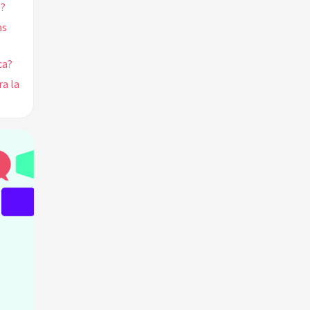
e?
as
ca?
a la
a
olo