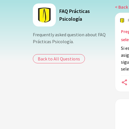
< Back 
FAQ Prácticas
Psicología
Preg
Frequently asked question about FAQ
sel
Prácticas Psicología.
Si e
asig
Back to All Questions
sigu
sele