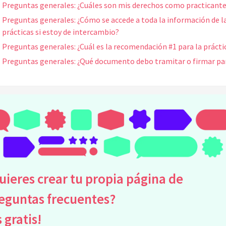
Preguntas generales: ¿Cuáles son mis derechos como practicant
Preguntas generales: ¿Cómo se accede a toda la información de l
prácticas si estoy de intercambio?
Preguntas generales: ¿Cuál es la recomendación #1 para la prácti
Preguntas generales: ¿Qué documento debo tramitar o firmar par
práctica?
Preguntas generales: ¿Cómo prepararse/estudiar antes de la
práctica?
Preguntas generales: ¿Nos dan carné en el lugar de prácticas?
Preguntas generales: ¿Hay certificado al finalizar la práctica?
Preguntas generales: ¿Cómo poner la experiencia de práctica en l
hoja de vida?
Preguntas generales: ¿Cuándo empiezan las prácticas? ¿Cuándo
uieres crear tu propia página de
acaban las prácticas?
eguntas frecuentes?
Preguntas generales: ¿En caso de emergencia, con quien debo
hablar?
s gratis!
Preguntas generales: ¿Qué hacer en caso de experimentar protoc