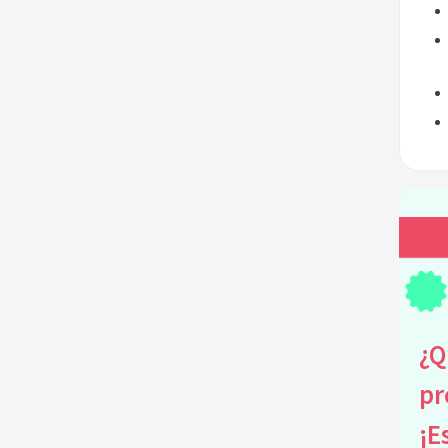
¿Q
pr
¡E