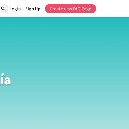
Login
Sign Up
Create new FAQ Page
ía