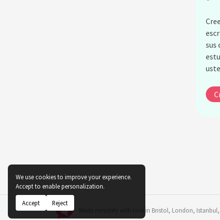
Cree
escr
sus 
estu
ust
C
We use cookies to improve your experience.
Accept to enable personalization.
Accept
Reject
Made remotely with love in
Bristol
,
London
,
Istanbul