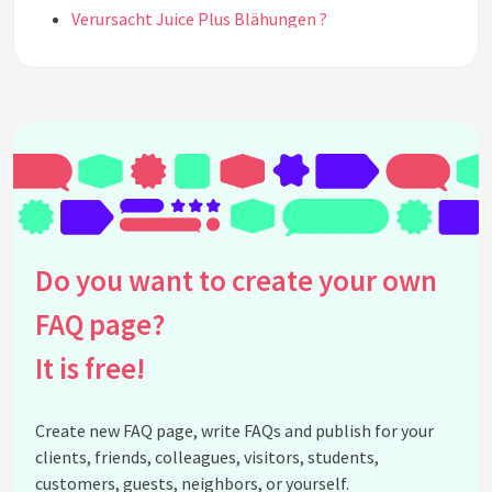
Verursacht Juice Plus Blähungen ?
Ist in Juice Plus Zucker enthalten ?
Ist Juice Plus für Diabetiker geeignet ?
Allgemeine Informationen zum Obst -
Gemüsepräparat Juice Plus
Welt der Wunder - die Ernährungslüge !
See all questions about JP Fragen und Antworten
Allgemein
Do you want to create your own
FAQ page?
It is free!
Create new FAQ page, write FAQs and publish for your
clients, friends, colleagues, visitors, students,
customers, guests, neighbors, or yourself.