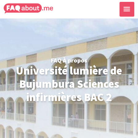
FAQ À propos
Université lumière de
Bujumbura Sciences
infirmières BAC 2