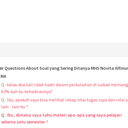
er Questions About Soal yang Sering Ditanya MHS Novita Alfinur
 MA
Q : kalau dua kali tidak hadir dalam perkuliahan di siakad meman
63% kah bu kehadirannya?
Q : Ibu, apakah saya bisa melihat rekap nilai tugas saya dan nilai 
lain - lain bu ?
Q : Ibu, dimana saya tahu materi apa-apa yang saya pelajari
selama satu semester ?