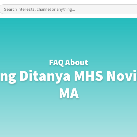
FAQ About
ing Ditanya MHS Novit
MA