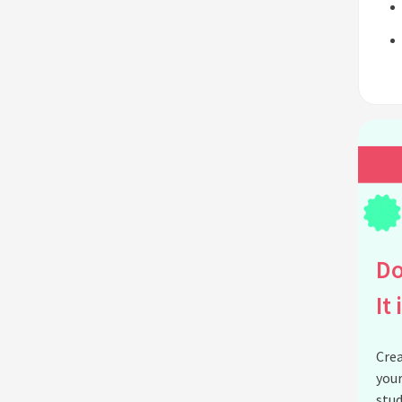
Do
It 
Crea
your
stud