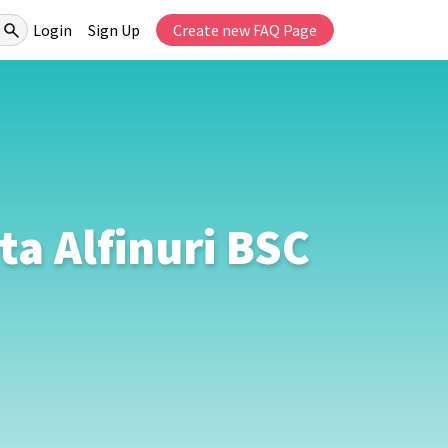
Login
Sign Up
Create new FAQ Page
a Alfinuri BSC