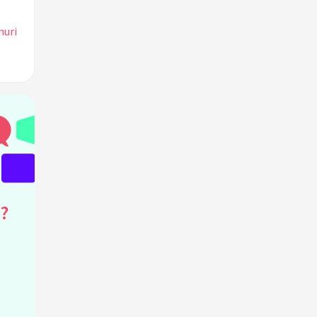
nuri
?