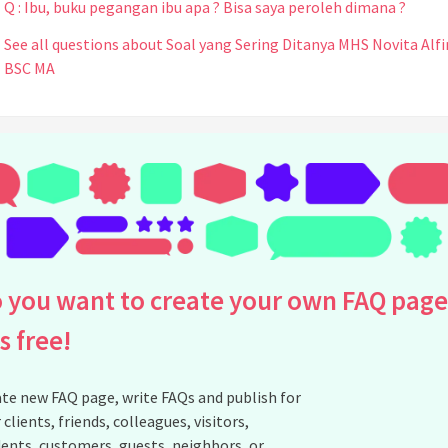
Q : Ibu, buku pegangan ibu apa ? Bisa saya peroleh dimana ?
See all questions about Soal yang Sering Ditanya MHS Novita Alfi
BSC MA
 you want to create your own FAQ page
is free!
te new FAQ page, write FAQs and publish for
 clients, friends, colleagues, visitors,
ents, customers, guests, neighbors, or