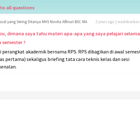
to all questions
Soal yang Sering Ditanya MHS Novita Alfinuri BSC MA
2 years ago | wastebank
 Ibu, dimana saya tahu materi apa-apa yang saya pelajari selama
u semester ?
 Di perangkat akademik bernama RPS. RPS dibagikan di awal semes
as pertama) sekaligus briefing tata cara teknis kelas dan sesi
kenalan.